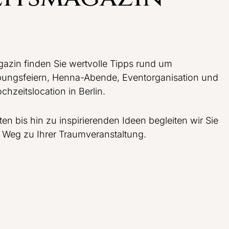
Willkommensfeier
Junggesellenabschied
azin finden Sie wertvolle Tipps rund um
Business- & Firmen­events
bungsfeiern, Henna-Abende, Eventorganisation und
chzeitslocation in Berlin.
Kulturelle & Unterhaltungs­events
en bis hin zu inspirierenden Ideen begleiten wir Sie
Räume & Buchungen
em Weg zu Ihrer Traumveranstaltung.
Event-Dienstleistungen
Schul- & Studentenfeiern