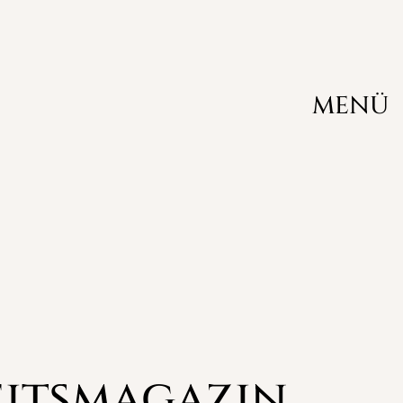
Private Feiern
MENÜ
Hochzeit
Silberhochzeitstag
Goldene Hochzeit
Babyshower
Geburtstag feiern
Verlobung feiern
Überraschungsparty
itsmagazin
Familienfest