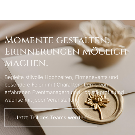
Momente gestalten.
Erinnerungen möglich
machen.
Begleite stilvolle Hochzeiten, Firmenevents und
besondere Feiern mit Charakter. Lerne von
erfahrenen Eventmanagern und Logistikprofis und
wachse mit jeder Veranstaltung.
Jetzt Teil des Teams werden