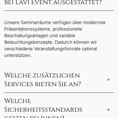
bei Lavi Event ausgestattet?
Unsere Seminarräume verfügen über modernste
Präsentationssysteme, professionelle
Beschallungsanlagen und variable
Beleuchtungskonzepte. Dadurch können wir
verschiedene Veranstaltungsformate optimal
unterstützen.
Welche zusätzlichen
+
Services bieten Sie an?
Welche
Neben technischer Unterstützung bieten wir
Dekorationsservice, Transport- und Shuttleservice
Sicherheitsstandards
+
sowie Event-Dokumentation. So wird Ihr Event